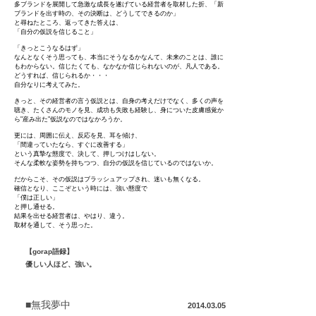
多ブランドを展開して急激な成長を遂げている経営者を取材した折、「新
ブランドを出す時の、その決断は、どうしてできるのか」
と尋ねたところ、返ってきた答えは、
「自分の仮説を信じること」
「きっとこうなるはず」
なんとなくそう思っても、本当にそうなるかなんて、未来のことは、誰に
もわからない。信じたくても、なかなか信じられないのが、凡人である。
どうすれば、信じられるか・・・
自分なりに考えてみた。
きっと、その経営者の言う仮説とは、自身の考えだけでなく、多くの声を
聴き、たくさんのモノを見、成功も失敗も経験し、身についた皮膚感覚か
ら"産み出た"仮説なのではなかろうか。
更には、周囲に伝え、反応を見、耳を傾け、
「間違っていたなら、すぐに改善する」
という真摯な態度で、決して、押しつけはしない。
そんな柔軟な姿勢を持ちつつ、自分の仮説を信じているのではないか。
だからこそ、その仮説はブラッシュアップされ、迷いも無くなる。
確信となり、ここぞという時には、強い態度で
「僕は正しい」
と押し通せる。
結果を出せる経営者は、やはり、違う。
取材を通して、そう思った。
【gorap語録】
優しい人ほど、強い。
■無我夢中
2014.03.05