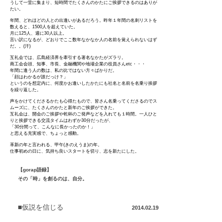
うして一堂に集まり、短時間でたくさんのかたにご挨拶できるのはありが
たい。
年間、どれほどの人との出逢いがあるだろう。昨年１年間の名刺リストを
数えると、1500人を超えていた。
月に125人、週に30人以上。
言い訳になるが、どおりでここ数年なかなか人の名前を覚えられないはず
だ。。(汗)
互礼会では、広島経済界を牽引する著名なかたがズラリ。
商工会会頭、知事、市長、金融機関や地場企業の役員さんetc・・・
年間に逢う人の数は、私の比ではない方々ばかりだ。
「顔はわかるが誰だっけ？」
というのを想定内に、何度かお逢いしたかたにも社名と名前を名乗り挨拶
を繰り返した。
声をかけてくださるかたも心得たもので、皆さん名乗ってくださるのでス
ムーズに、たくさんのかたと新年のご挨拶ができた。
互礼会は、開会のご挨拶や乾杯のご発声などを入れても１時間。一人ひと
りと挨拶できる交流タイムはわずか30分だったが、
「30分間って、こんなに長かったのか！」
と思える充実感で、ちょっと感動。
革新の年と言われる、甲午(きのえうま)の年。
仕事初めの日に、気持ち良いスタートを切り、志を新たにした。
【gorap語録】
その「時」を創るのは、自分。
■仮説を信じる
2014.02.19