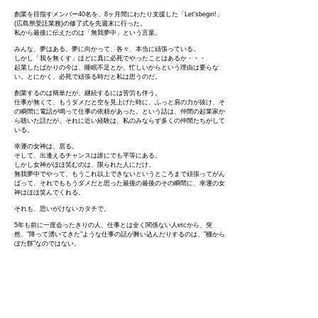
創業を目指すメンバー40名を、8ヶ月間にわたり支援した「Let'sbegin!」
(広島県受託業務)の修了式を先週末に行った。
私から最後に伝えたのは「無我夢中」という言葉。
みんな、夢はある。夢に向かって、各々、本当に頑張っている。
しかし「我を無くす」ほどに真に必死でやったことはあるか・・・
起業したばかりの今は、睡眠不足とか、忙しいからという理由は要らな
い。とにかく、必死で頑張る時だと私は思うのだ。
創業するのは簡単だが、継続するには苦労も伴う。
仕事が無くて、もうダメだと空を見上げた時に、ふっと肩の力が抜け、そ
の瞬間に電話が鳴って仕事の依頼があった。という話は、仲間の起業家か
ら聴いた話だが、それに近い経験は、私のみならず多くの仲間たちがして
いる。
幸運の女神は、居る。
そして、出逢えるチャンスは誰にでも平等にある。
しかし女神がほほ笑むのは、限られた人にだけ。
無我夢中でやって、もうこれ以上できないというところまで頑張ってがん
ばって、それでももうダメだと思った最後の最後のその瞬間に、幸運の女
神はほほ笑んでくれる。
それも、思いがけないカタチで。
5年も前に一度会ったきりの人、仕事とは全く関係ない人etcから、突
然、"降って湧いてきた"ような仕事の話が舞い込んだりするのは、"棚から
ぼた餅"なのではない。
努力の末だからこそ起こる、"必然のぼた餅"なのだ。
【gorap語録】
その感覚を味わったら、苦労が楽しめる。