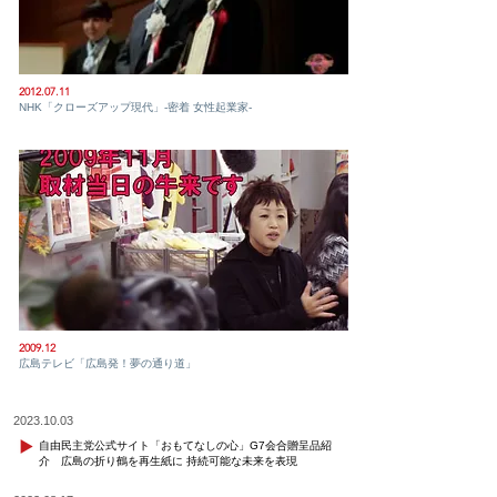
2012.07.11
NHK「クローズアップ現代」-密着 女性起業家-
2009.12
広島テレビ「広島発！夢の通り道」
2023.10.03
自由民主党公式サイト「おもてなしの心」G7会合贈呈品紹
介 広島の折り鶴を再生紙に 持続可能な未来を表現