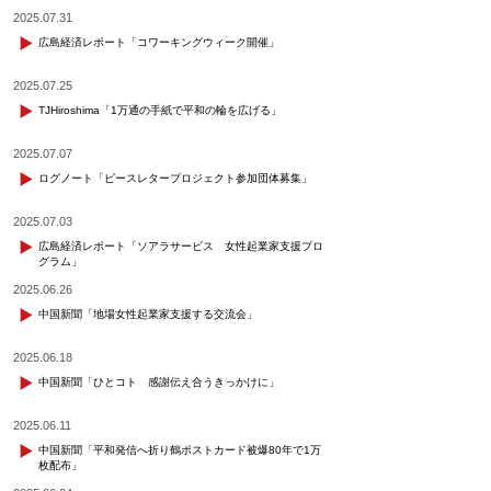
2025.07.31
広島経済レポート「コワーキングウィーク開催」
2025.07.25
TJHiroshima「1万通の手紙で平和の輪を広げる」
2025.07.07
ログノート「ピースレタープロジェクト参加団体募集」
2025.07.03
広島経済レポート「ソアラサービス 女性起業家支援プロ
グラム」
2025.06.26
中国新聞「地場女性起業家支援する交流会」
2025.06.18
中国新聞「ひとコト 感謝伝え合うきっかけに」
2025.06.11
中国新聞「平和発信へ折り鶴ポストカード被爆80年で1万
枚配布」