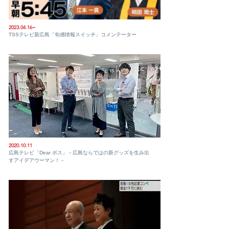
2023.04.16
~
TSSテレビ新広島「旬感情報スイッチ」コメンテーター
2020.10.11
広島テレビ「Dear ボス」－広島ならではの新グッズを生み出
すアイデアウーマン！－