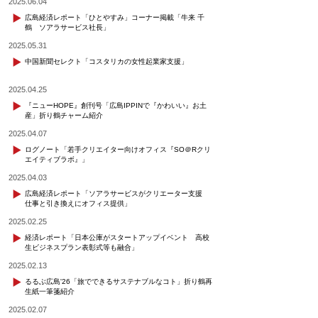
2025.06.04
広島経済レポート「ひとやすみ」コーナー掲載「牛来 千
鶴 ソアラサービス社長」
2025.05.31
中国新聞セレクト「コスタリカの女性起業家支援」
2025.04.25
『ニューHOPE』創刊号「広島IPPINで『かわいい』お土
産」折り鶴チャーム紹介
2025.04.07
ログノート「若手クリエイター向けオフィス『SO＠Rクリ
エイティブラボ』」
2025.04.03
広島経済レポート「ソアラサービスがクリエーター支援
仕事と引き換えにオフィス提供」
2025.02.25
経済レポート「日本公庫がスタートアップイベント 高校
生ビジネスプラン表彰式等も融合」
2025.02.13
るるぶ広島'26「旅でできるサステナブルなコト」折り鶴再
生紙一筆箋紹介
2025.02.07