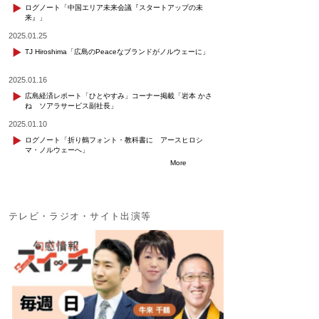
ログノート「中国エリア未来会議『スタートアップの未
来』」
2025.01.25
TJ Hiroshima「広島のPeaceなブランドがノルウェーに」
2025.01.16
広島経済レポート「ひとやすみ」コーナー掲載「岩本 かさ
ね ソアラサービス副社長」
2025.01.10
ログノート「折り鶴フォント・教科書に アースヒロシ
マ・ノルウェーへ」
More
テレビ・ラジオ・サイト出演等