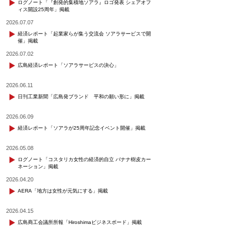
ログノート「『創発的集積地ソアラ』ロゴ発表 シェアオフ
ィス開設25周年」掲載
2026.07.07
経済レポート「起業家らが集う交流会 ソアラサービスで開
催」掲載
2026.07.02
広島経済レポート「ソアラサービスの決心」
2026.06.11
日刊工業新聞「広島発ブランド 平和の願い形に」掲載
2026.06.09
経済レポート「ソアラが25周年記念イベント開催」掲載
2026.05.08
ログノート「コスタリカ女性の経済的自立 バナナ樹皮カー
ネーション」掲載
2026.04.20
AERA「地方は女性が元気にする」掲載
2026.04.15
広島商工会議所所報「Hiroshimaビジネスボード」掲載