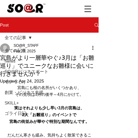
Post
全ての記事
SO@R_STAFF
全ての記事
Feb 21, 2025
宮島がより一層華やぐ♪3月は「お雛
News
巡り」でユニークなお雛様に会いに
SO@Rビジネスポート
行きませんか？
Updated:
Apr 24, 2025
モノづくり
宮島にも桜の名所がいくつかあり、
創業・ビジネス支援
その見頃は3月の後半～4月にかけて。
SKILL+
実はそれよりも少し早い3月の宮島は、
ゴライ日記
2大「お雛巡り」のイベントで
宮島の街並みが華やぐ特別な期間なんです。
だんだん寒さも緩み、気持ちよく散策できるこ