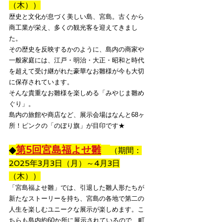
（木））
歴史と文化が息づく美しい島、宮島。古くから
商工業が栄え、多くの観光客を迎えてきまし
た。
その歴史を反映するかのように、島内の商家や
一般家庭には、江戸・明治・大正・昭和と時代
を超えて受け継がれた豪華なお雛様が今も大切
に保存されています。
そんな貴重なお雛様を楽しめる「みやじま雛め
ぐり」。
島内の旅館や商店など、展示会場はなんと68ヶ
所！ピンクの「のぼり旗」が目印です★
第5回宮島福よせ雛
◆
（期間：
2025年3月3日（月）～4月3日
（木））
「宮島福よせ雛」では、引退した雛人形たちが
新たなストーリーを持ち、宮島の各地で第二の
人生を楽しむユニークな展示が楽しめます。こ
ちらも島内約60か所に展示されているので、町