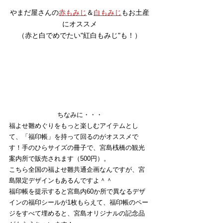
やまだ屋さんの
赤もみじ
＆
白もみじ
もお土産
にオススメ
（赤と白でめでたい"紅白もみじ"も！）
ちなみに・・・
福よせ雛めぐりをもっと楽しむアイテムとし
て、「福印帳」を持って回るのがオススメで
す！手のひらサイズの冊子で、宮島桟橋の観光
案内所で販売されます（500円）。
こちら全国の福よせ雛共通企画なんですが、宮
島限定デザインもあるんですよ＾＾
福印帳を提示すると宮島内60か所で異なるデザ
インの福印シールが1枚もらえて、福印帳のペー
ジをすべて埋めると、宮島オリジナルの記念品