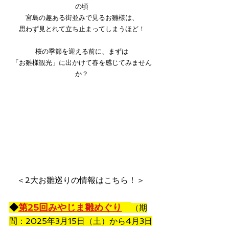
の頃
宮島の趣ある街並みで見るお雛様は、
思わず見とれて立ち止まってしまうほど！
桜の季節を迎える前に、まずは
「お雛様観光」に出かけて春を感じてみません
か？
＜2大お雛巡りの情報はこちら！＞ 
◆
第25回みやじま雛めぐり
（期
間：2025年3月15日（土）から4月3日