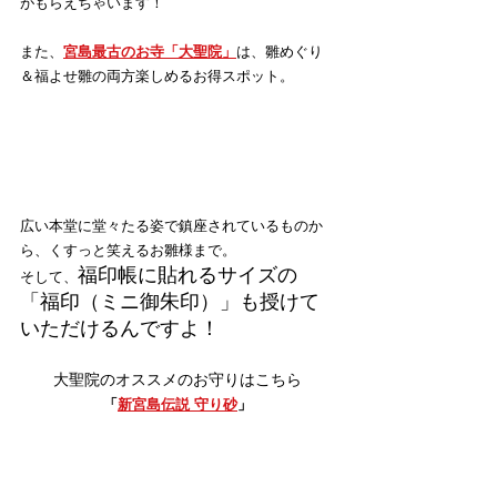
がもらえちゃいます！
また、
宮島最古のお寺「大聖院」
は、雛めぐり
＆福よせ雛の両方楽しめるお得スポット。
広い本堂に堂々たる姿で鎮座されているものか
ら、くすっと笑えるお雛様まで。
福印帳に貼れるサイズの
そして、
「福印（ミニ御朱印）」も授けて
いただけるんですよ！
大聖院のオススメのお守りはこちら
「
新宮島伝説 守り砂
」