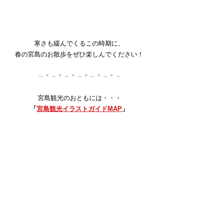
寒さも緩んでくるこの時期に、
春の宮島のお散歩をぜひ楽しんでください！
～＊～＊～＊～＊～＊～＊～
宮島観光のおともには・・・
「
宮島観光イラストガイドMAP
」
フォトスポットや各名所の
お勧めポイントなども記載しています↑↑