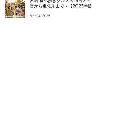
宮島 食べ歩きグルメ＜15選＞～定
番から進化系まで～【2025年版】
Mar 24, 2025
宮島がより一層華やぐ♪3月は「お
雛巡り」でユニークなお雛様に会
いに行きませんか？
Feb 21, 2025
広島菜キムチの簡単アレンジか
ら"おもてなし"レシピまで♡8つご
紹介！
Jan 28, 2025