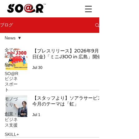
ブログ
News
全ての
【プレスリリース】2026年9月11
記事
日(金)「ミニJ300 in 広島」開催
News
Jul 30
SO@R
ビジネ
スポー
ト
【スタッフより】ソアラサービス
モノづ
今月のテーマは「虹」
くり
創業・
Jul 1
ビジネ
ス支援
SKILL+