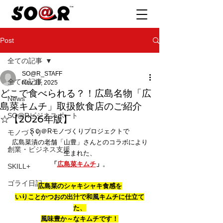
Post
全ての記事
SO@R_STAFF
全ての記事
Nov 11, 2025
どこで食べられる？！広島名物「広
News
島菜キムチ」取扱飲食店のご紹介
SO@Rビジネスポート
☆【2026年版】
SＯ＠Rモノづくりプロジェクトで
モノづくり
広島菜漬の老舗「山豊」さんとのコラボにより
創業・ビジネス支援
生まれた、
「
広島菜キムチ
」
。
SKILL+
ゴライ日記
広島菜のシャキシャキ食感を
いりことかつおの出汁で和風キムチに仕立て
た、
風味豊か～なキムチです！