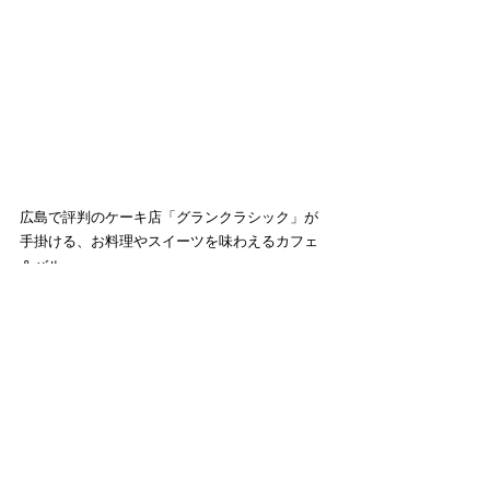
広島で評判のケーキ店「グランクラシック」が
手掛ける、お料理やスイーツを味わえるカフェ
＆バル。
実は、サンフレッチェの選手も御用達のお店な
のだとか...！
おしゃれな空間が魅力的で、ランチやスイー
ツ、ドリンクに加えて、居酒屋メニューも勢揃
い！
おしゃれな空間で味わえる広島菜、絶品です♪
～＊～＊～＊～＊～＊～＊～
※2026年6月現在の情報です。