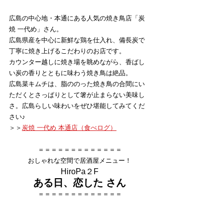
広島の中心地・本通にある人気の焼き鳥店「炭
焼 一代め」さん。
広島県産を中心に新鮮な鶏を仕入れ、備長炭で
丁寧に焼き上げるこだわりのお店です。
カウンター越しに焼き場を眺めながら、香ばし
い炭の香りとともに味わう焼き鳥は絶品。
広島菜キムチは、脂ののった焼き鳥の合間にい
ただくとさっぱりとして箸が止まらない美味し
さ。広島らしい味わいをぜひ堪能してみてくだ
さい♪
＞＞
炭焼 一代め 本通店（食べログ）
＝＝＝＝＝＝＝＝＝＝＝＝＝
おしゃれな空間で居酒屋メニュー！
HiroPa２F
ある日、恋した さん
＝＝＝＝＝＝＝＝＝＝＝＝＝