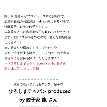
餃子家 龍さんがプロデュースするお店です。
広島駅直結の商業施設「ekie」内にあるバルで、
牡蠣餃子、レモン餃子とともに
広島菜が入った広島菜餃子を味わっていただけ
ます♪（サイズが小さめなので、色んな種類を楽
しめます！）
旅の始まりや締めくくりにぴったり☆
店頭で冷凍餃子も販売しているので、お土産や
自宅用にもお持ち帰りいただけます＾＾
＞＞
ひろしまギョウザ（produced by 餃子家 
龍）ekie店 ショップ詳細
＝＝＝＝＝＝＝＝＝＝＝＝＝
鉄板で焼いてくれるアツアツ餃子♡
ひろしまテッパン produced 
by 餃子家 龍 さん
＝＝＝＝＝＝＝＝＝＝＝＝＝