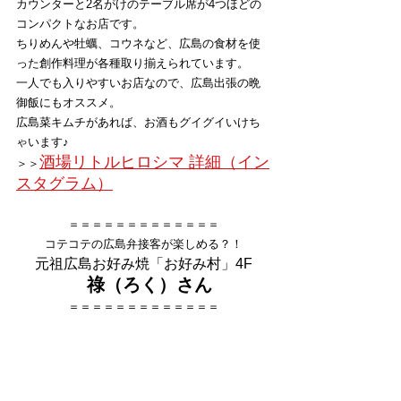
カウンターと2名がけのテーブル席が4つほどの
コンパクトなお店です。
ちりめんや牡蠣、コウネなど、広島の食材を使
った創作料理が各種取り揃えられています。
一人でも入りやすいお店なので、広島出張の晩
御飯にもオススメ。
広島菜キムチがあれば、お酒もグイグイいけち
ゃいます♪
酒場リトルヒロシマ 詳細（イン
＞＞
スタグラム）
＝＝＝＝＝＝＝＝＝＝＝＝＝
コテコテの広島弁接客が楽しめる？！
元祖広島お好み焼「お好み村」4F
祿（ろく）さん
＝＝＝＝＝＝＝＝＝＝＝＝＝