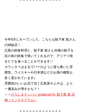
今年6月にオープンした、こちらも餃子家 龍さん
の姉妹店！
広島の鉄板料理と、餃子家 龍さん自慢の餃子を
目の前の鉄板で焼いてくれるので、アツアツ焼
きたてを食べることができます♡
カウンターはまるでバーのように落ち着いた雰
囲気。ウイスキーや日本酒などのお酒の種類も
多く置かれています♪
雰囲気のいいお店で頂く広島菜キムチは、より
一層深みが増すかも？！
＞＞
ひろしまテッパン produced by 餃子家 龍 詳
細（インスタグラム）
＝＝＝＝＝＝＝＝＝＝＝＝＝