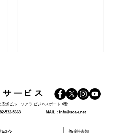
 和光広瀬ビル ソアラ ビジネスポート 4階
【プレスリリース】2026年9
【ス
2-532-5663
MAIL：
info@soa-r.net
月11日(金)「ミニJ300 in 広
ビス
島」開催
業紹介
新着情報