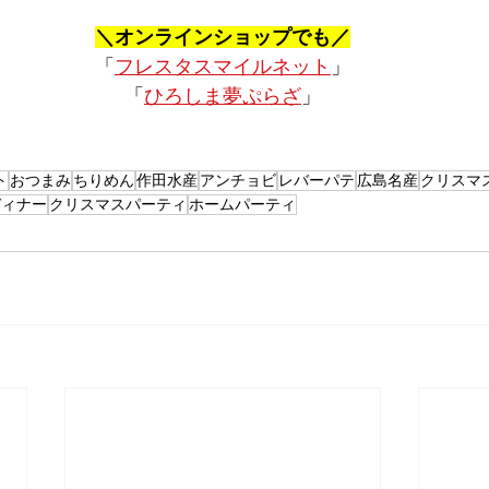
＼オンラインショップでも／
「
フレスタスマイルネット
」
「
ひろしま夢ぷらざ
」
ト
おつまみ
ちりめん
作田水産
アンチョビ
レバーパテ
広島名産
クリスマ
ディナー
クリスマスパーティ
ホームパーティ