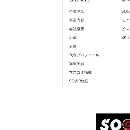
企業理念
SO
事業内容
モノ
会社概要
ビジ
沿革
SKI
表彰
代表プロフィール
講演実績
マスコミ掲載
SO@R物語