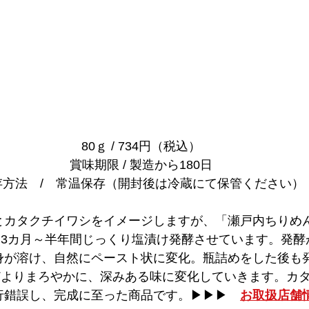
80ｇ / 734円（税込）
賞味期限 / 製造から180日
存方法　/　常温保存（開封後は冷蔵にて保管ください）
とカタクチイワシをイメージしますが、「瀬戸内ちりめ
3カ月～半年間じっくり塩漬け発酵させています。発酵
身が溶け、自然にペースト状に変化。瓶詰めをした後も
よりまろやかに、深みある味に変化していきます。カタ
行錯誤し、完成に至った商品です。▶▶▶　
お取扱店舗