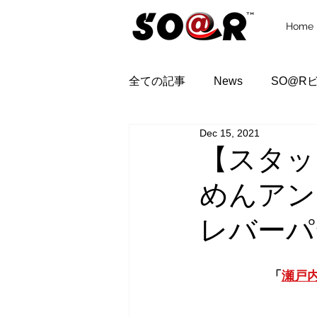
Home
全ての記事
News
SO@R
Dec 15, 2021
【スタッ
めんアン
レバーパ
「
瀬戸