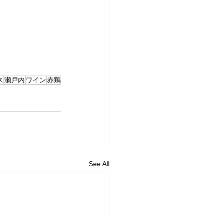
ス
瀬戸内
ワイン
赤鶏
See All