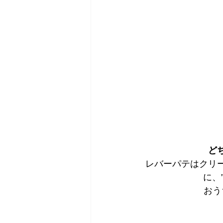
ど
レバーパテはクリ
に、
おう