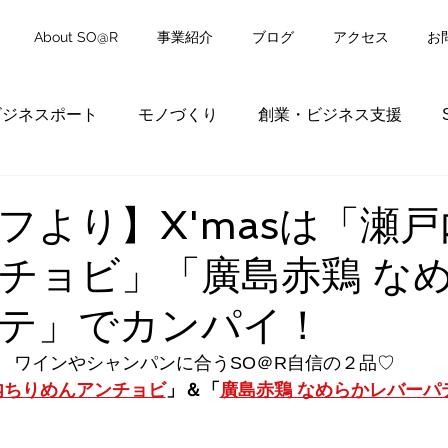
About SO@R
事業紹介
ブログ
アクセス
お
ビジネスポート
モノづくり
創業・ビジネス支援
フより】X'masは「瀬
チョビ」「廣島赤鶏 な
テ」でカンパイ！
ワインやシャンパンに合うSO＠R自信の２品♡
内ちりめんアンチョビ
」＆「
廣島赤鶏 なめらかレバーパ