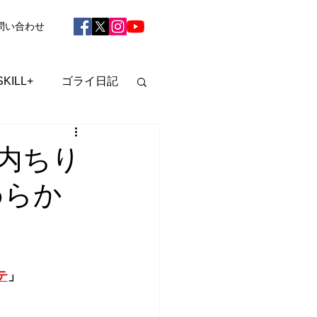
問い合わせ
SKILL+
ゴライ日記
戸内ちり
めらか
テ
」