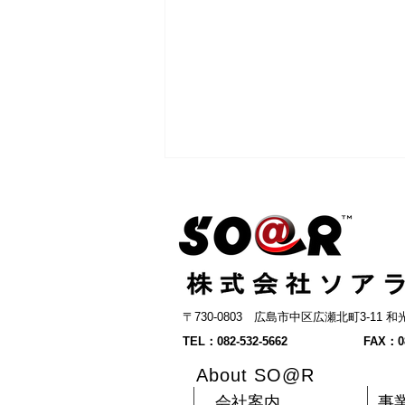
〒730-0803 広島市中区広瀬北町3-11
【求人】一緒に広島の「あっ
TEL：082-532-5662
FAX：08
たらいいな」をカタチにして
About SO@R
くれる仲間を募集します
会社案内
事