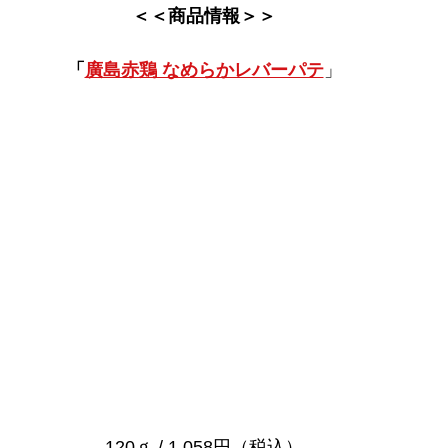
＜＜商品情報＞＞
「
廣島赤鶏 なめらかレバーパテ
」
120ｇ / 1,058円（税込）