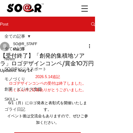
Post
全ての記事
SO@R_STAFF
全ての記事
Mar 31
【受付終了】「創発的集積地ソア
News
ラ」ロゴデザインコンペ/賞金10万円
SO@Rビジネスポート
Updated:
May 14
2026.5.14追記
モノづくり
ロゴデザインコンペの受付は終了しました。
創業・ビジネス支援
たくさんのご応募ありがとうございました。
SKILL+
6/1（月）にロゴ発表と表彰式を開催いたしま
ゴライ日記
す。
イベント後は交流会もありますので、ぜひご参
加ください。