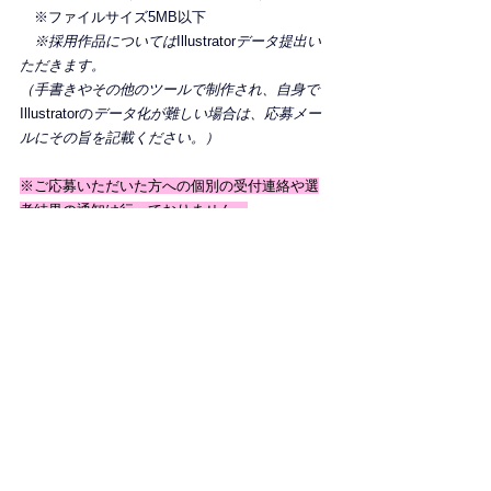
　※ファイルサイズ5MB以下
　※採用作品については
Illustrator
データ提出い
ただきます。
（手書きやその他のツールで制作され、自身で
Illustratorの
データ化が難しい場合は、応募メー
ルにその旨を記載ください。）
※ご応募いただいた方への個別の受付連絡や選
考結果の通知は行っておりません。
採用された方にのみ、事務局よりご連絡させて
いただきますので、あらかじめご了承くださ
い。
スケジュール
【応募期間】5月10日（日）～13日（水）
【審査】
5月14日（木）～5月29日（金）
【発表】
6月1日（月）公式HPで発表
注意事項