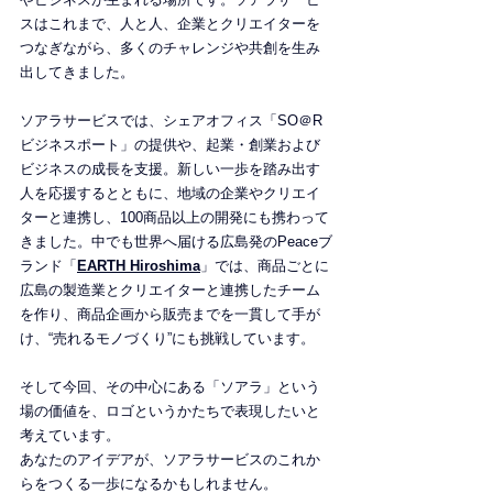
スはこれまで、人と人、企業とクリエイターを
つなぎながら、多くのチャレンジや共創を生み
出してきました。
ソアラサービスでは、シェアオフィス「SO＠R
ビジネスポート」の提供や、起業・創業および
ビジネスの成長を支援。新しい一歩を踏み出す
人を応援するとともに、地域の企業やクリエイ
ターと連携し、100商品以上の開発にも携わって
きました。中でも世界へ届ける広島発のPeaceブ
ランド「
EARTH Hiroshima
」では、商品ごとに
広島の製造業とクリエイターと連携したチーム
を作り、商品企画から販売までを一貫して手が
け、“売れるモノづくり”にも挑戦しています。
そして今回、その中心にある「ソアラ」という
場の価値を、ロゴというかたちで表現したいと
考えています。
あなたのアイデアが、ソアラサービスのこれか
らをつくる一歩になるかもしれません。