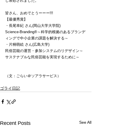
し表彰されました。
皆さん、おめでとうーーー!!!
【最優秀賞】
・長尾幸紀 さん(岡山大学大学院)
Science-Branding®～科学的根拠のあるブランデ
ィングで中小企業の課題を解決する～
・片桐萌絵 さん(広島大学)
民俗芸能の運営・参加システムのリデザイン～
サステナブルな民俗芸能を実現するために～
（文：ごらい＠ソアラサービス）
ゴライ日記
See All
Recent Posts