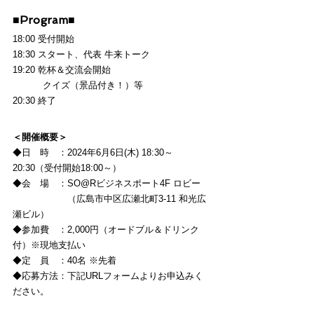
■Program■
18:00 受付開始
18:30 スタート、代表 牛来トーク
19:20 乾杯＆交流会開始
　　　 クイズ（景品付き！）等
20:30 終了
＜開催概要＞
◆日　時　：2024年6月6日(木) 18:30～
20:30（受付開始18:00～）
◆会　場　：SO@Rビジネスポート4F ロビー
　　　　　　（広島市中区広瀬北町3-11 和光広
瀬ビル）
◆参加費　：2,000円（オードブル＆ドリンク
付）※現地支払い
◆定　員　：40名 ※先着
◆応募方法：下記URLフォームよりお申込みく
ださい。