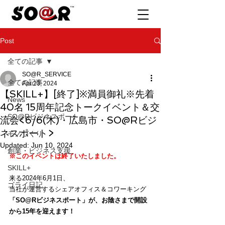
Post
全ての記事
SO@R_SERVICE
全ての記事
Apr 23, 2024
【SKILL+】[終了]※満員御礼※先着
News
40名 15周年記念トークイベント＆交
SO@Rビジネスポート
流会<6/6(木)・広島市・SO@Rビジ
ネスポート>
モノづくり
Updated:
Jun 10, 2024
創業・ビジネス支援
※このイベントは終了いたしました。
SKILL+
来る2024年6月1日、
ゴライ日記
当社が運営するシェアオフィス＆コワーキング
「SO@Rビジネスポート」が、お陰さまで開設
から15年を迎えます！