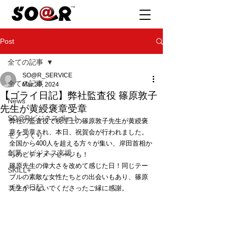
Post
全ての記事
SO@R_SERVICE
全ての記事
Mar 30, 2024
【ゴライ日記】弊社監査役 篠原敦子
News
先生が黄綬褒章受章
SO@Rビジネスポート
弊社の監査役で税理士の篠原敦子先生が黄綬褒
章を受章され、本日、祝賀会が行われました。
モノづくり
全国から400人を超える方々が集い、岸田首相か
創業・ビジネス支援
らのビデオメッセージも！
篠原先生の偉大さを改めて感じた日！同じテー
SKILL+
ブルの素敵な女性たちとの出会いもあり、篠原
ゴライ日記
先生がつないでくださったご縁に感謝。