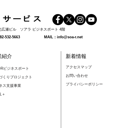
 和光広瀬ビル ソアラ ビジネスポート 4階
【SKILL+】創発的集積地ソ
【S
2-532-5663
MAIL：
info@soa-r.net
アラ「CONNECT NIGHT」
8/7
開催します！＜
計画
2026.8.26(水)18:30～＞
い？
業紹介
新着情報
アクセスマップ
@Rビジネスポート
お問い合わせ
づくりプロジェクト
プライバシーポリシー
ネス支援事業
LL＋