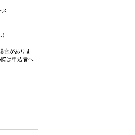
ース
）
z.）
場合がありま
の際は申込者へ