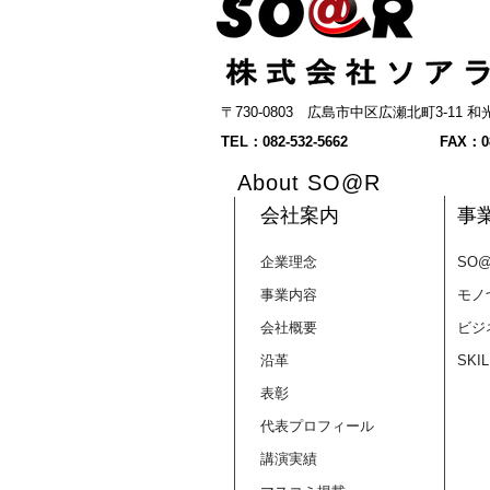
〒730-0803 広島市中区広瀬北町3-11
【SKILL+】【イベント】も
TEL：082-532-5662
FAX：08
っと飛躍したい女性起業家
About SO@R
へ。「ミニJ300 in 広島」開
催！＜9月11日(金)＞
会社案内
事
企業理念
SO
事業内容
モノ
会社概要
ビジ
沿革
SKI
表彰
代表プロフィール
講演実績