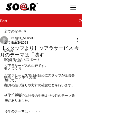
Post
全ての記事
SO@R_SERVICE
全ての記事
Sep 1, 2023
【スタッフより】ソアラサービス 今
News
月のテーマは「壊す」
SO@Rビジネスポート
こんにちは。
ソアラサービスの山戸です。
モノづくり
ソアラサービスでは月始めにスタッフが全員参
創業・ビジネス支援
加して、
前月の振り返りや方針の確認などを行います。  
SKILL+
ゴライ日記
さて、会議では社長の牛来より今月のテーマ発
表がありました。
今年のテーマは・・・・