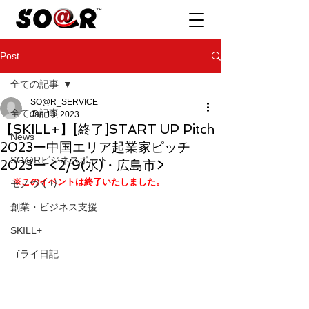
Post
全ての記事
SO@R_SERVICE
全ての記事
Jan 18, 2023
【SKILL+】[終了]START UP Pitch
News
2023ー中国エリア起業家ピッチ
SO@Rビジネスポート
2023ー <2/9(水)・広島市>
※このイベントは終了いたしました。
モノづくり
創業・ビジネス支援
SKILL+
ゴライ日記