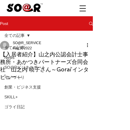
Post
全ての記事
SO@R_SERVICE
全ての記事
Aug 9, 2022
【入居者紹介】山之内公認会計士事
News
務所・あかつきパートナーズ合同会
SO@Rビジネスポート
社 山之内 暁子さん～Gorai’インタ
ビュー～
モノづくり
創業・ビジネス支援
SKILL+
ゴライ日記