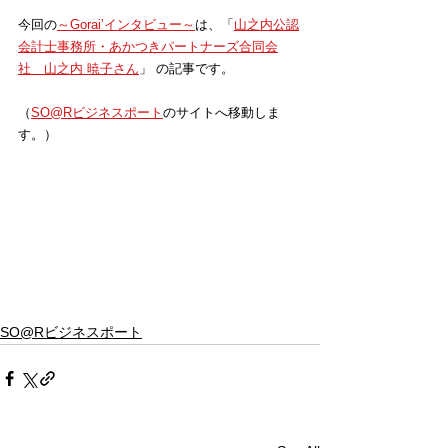
今回の
～Gorai’インタビュー～
は、「
山之内公認
会計士事務所・あかつきパートナーズ合同会
社　山之内 暁子さん
」 の記事です。
（
SO@Rビジネスポート
のサイトへ移動しま
す。）
SO@Rビジネスポート