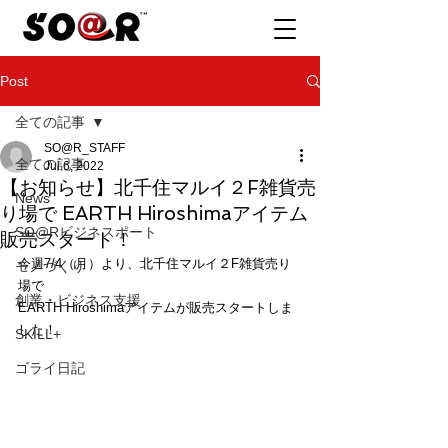
Post
全ての記事
SO@R_STAFF
全ての記事
Jul 6, 2022
【お知らせ】北千住マルイ２F雑貨売
News
り場で EARTH Hiroshimaアイテム
SO@Rビジネスポート
販売スタート！
今週7/4（月）より、北千住マルイ２F雑貨売り
モノづくり
場で
創業・ビジネス支援
EARTH Hiroshimaアイテムが販売スタートしま
した！
SKILL+
ゴライ日記