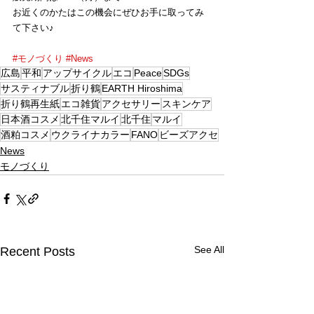
お近くのかたはこの機会にぜひお手に取ってみ
て下さい♪
#モノづくり
#News
広島
平和
アップサイクル
エコ
Peace
SDGs
サスティナブル
折り鶴
EARTH Hiroshima
折り鶴再生紙
エコ雑貨
アクセサリー
スキンケア
日本酒コスメ
北千住マルイ
北千住
マルイ
酒粕コスメ
ウクライナカラー
FANO
ビーズアクセ
News
モノづくり
See All
Recent Posts