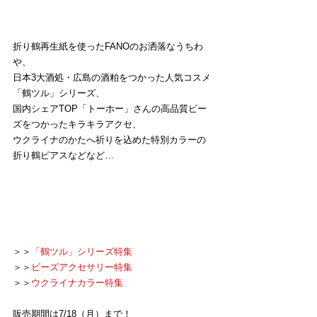
折り鶴再生紙を使ったFANOのお洒落なうちわ
や、
日本3大酒処・広島の酒粕をつかった人気コスメ
「鶴ツル」シリーズ、
国内シェアTOP「トーホー」さんの高品質ビー
ズをつかったキラキラアクセ、
ウクライナのかたへ祈りを込めた特別カラーの
折り鶴ピアスなどなど…
＞＞
「鶴ツル」シリーズ特集
＞＞
ビーズアクセサリー特集
＞＞
ウクライナカラー特集
販売期間は7/18（月）まで！