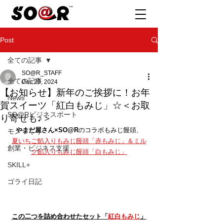
Post
全ての記事
SO@R_STAFF
全ての記事
Dec 23, 2024
【お知らせ】新年のご挨拶に！お年
News
賀スイーツ「紅白もみじ」☆＜お取
SO@Rビジネスポート
り寄せも♪＞
やまだ屋さん×SO@R
のコラボもみじ饅頭、
モノづくり
夏いちご餡入りもみじ饅頭「赤もみじ」＆ミル
創業・ビジネス支援
ク餡入りもみじ饅頭「白もみじ」
SKILL+
ゴライ日記
この二つを詰め合わせたセット「
紅白もみじ
」