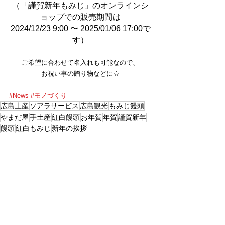
（「謹賀新年もみじ」のオンラインシ
ョップでの販売期間は
2024/12/23 9:00 〜 2025/01/06 17:00で
す）
ご希望に合わせて名入れも可能なので、
お祝い事の贈り物などに☆
#News
#モノづくり
広島土産
ソアラサービス
広島観光
もみじ饅頭
やまだ屋
手土産
紅白饅頭
お年賀
年賀
謹賀新年
饅頭
紅白もみじ
新年の挨拶
News
モノづくり
See All
Recent Posts