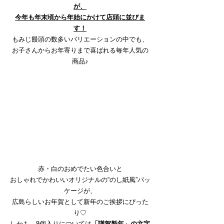
が、
今年も年末頃から年始にかけて店頭に並びま
す！
もみじ饅頭の数多いバリエーションの中でも、
お子さんからお年寄りまで喜ばれる毎年人気の
商品♪
赤・白のおめでたい色合いと
おしゃれでかわいいオリジナルの“のし紙風”パッ
ケージが、
広島らしいお年賀として新年のご挨拶にぴった
り♡
しかも、8個入りについては
「謹賀新年」の文字