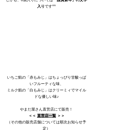
入り
です^^
いちご餡の「赤もみじ」はちょっぴり甘酸っぱ
いフルーティな味、
ミルク餡の「白もみじ」はクリーミィでマイル
ドな優しい味♪
やまだ屋さん直営店にて販売！
＜＜ 
直営店一覧
 ＞＞
（その他の販売店舗については順次お知らせ予
定）