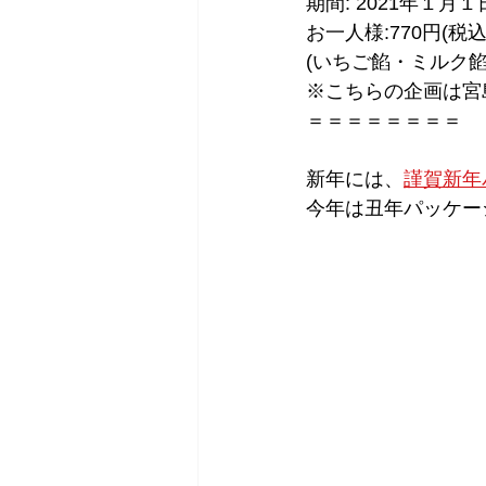
期間: 2021年１月
お一人様:770円(税込
(いちご餡・ミルク餡
※こちらの企画は宮
＝＝＝＝＝＝＝＝
新年には、
謹賀新年
今年は丑年パッケー