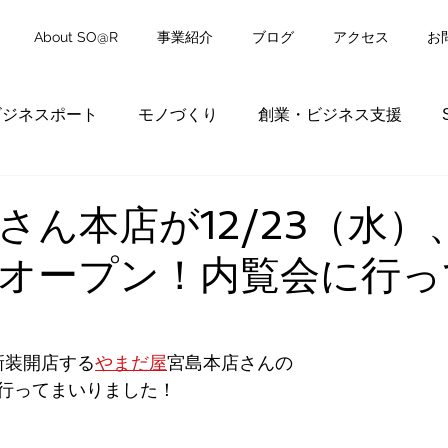
About SO@R
事業紹介
ブログ
アクセス
お
ビジネスポート
モノづくり
創業・ビジネス支援
さん本店が12/23（水）
オープン！内覧会に行っ
に新装開店する
やまだ屋
宮島本店さんの
行ってまいりました！