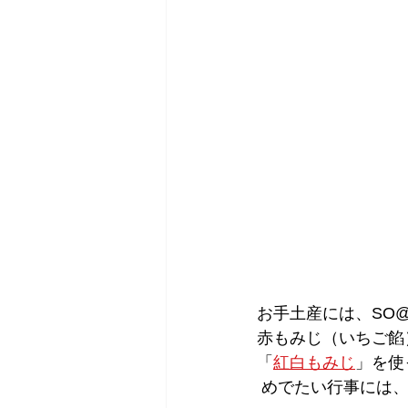
お手土産には、SO
赤もみじ（いちご餡
「
紅白もみじ
」を使
 めでたい行事には