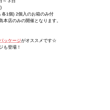
１日～３日
)
 各1個) 2個入のお箱のみ付
島本店のみの開催となります。
パッケージ
がオススメです☆
ジも登場！