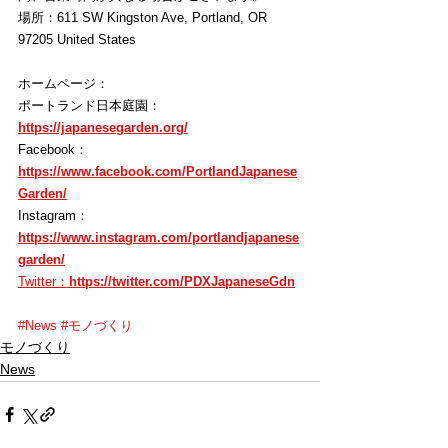
場所：611 SW Kingston Ave, Portland, OR 
97205 United States
ホームページ：
ポートランド日本庭園：
https://japanesegarden.org/
Facebook：
https://www.facebook.com/PortlandJapanese
Garden/
Instagram：
https://www.instagram.com/portlandjapanese
garden/
Twitter：
https://twitter.com/PDXJapaneseGdn
#News
#モノづくり
モノづくり
News