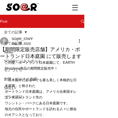
Post
全ての記事
SO@R_STAFF
全ての記事
Sep 15, 2020
【期間限定販売店舗】アメリカ・ポ
News
ートランド日本庭園 にて販売します
SO@Rビジネスポート
この度、ポートランド日本庭園にて、EARTH 
Hiroshima商品の期間限定販売中！
モノづくり
創業・ビジネス支援
「日本国外にある中でも最も美しく本格的な日
本庭園」と称された
SKILL+
ポートランド日本庭園は、アメリカ合衆国オレ
ゴライ日記
ゴン州ポートランド市の
ワシントン・パークにある日本庭園です。
地元の住民やポートランドを訪れる人々に都会
のオアシスとなっており、