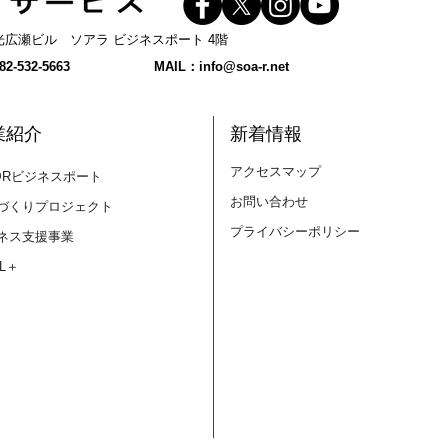
 和光広瀬ビル ソアラ ビジネスポート 4階
【プレスリリース】2026年9
【ス
2-532-5663
MAIL：
info@soa-r.net
月11日(金)「ミニJ300 in 広
ビス
島」開催
業紹介
新着情報
アクセスマップ
@Rビジネスポート
お問い合わせ
づくりプロジェクト
プライバシーポリシー
ネス支援事業
LL＋