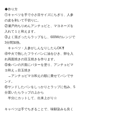
◆作り方
①キャベツを手で小さ目サイズにちぎり、人参
の皮を剥いて千切りに。
②瀬戸内ちりめんアンチョビと、マヨネーズを
入れて１と和えます。
③よく混ざったらラップをし、600Wのレンジで
3分間加熱。
　キャベツ・人参がしんなりしたらOK❣
④中火で熱したフライパンに油をひき、卵を入
れ両面焼きの目玉焼きを作ります。
⑤食パンの片面にバターを塗り、アンチョビマ
ヨ和え→目玉焼き
　→アンチョビマヨ和えの順に乗せてパンでサ
ンド。
⑥サンドしたパンをしっかりとラップに包み、5
分置いたらラップの上から
　半分にカットして、出来上がり☆
キャベツは手でちぎることで、味馴染みも良く