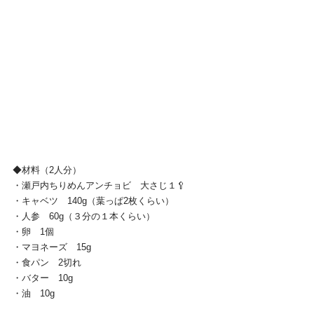
◆材料（2人分）
・瀬戸内ちりめんアンチョビ　大さじ１🥄
・キャベツ　140g（葉っぱ2枚くらい）
・人参　60g（３分の１本くらい）
・卵　1個
・マヨネーズ　15g
・食パン　2切れ
・バター　10g
・油　10g