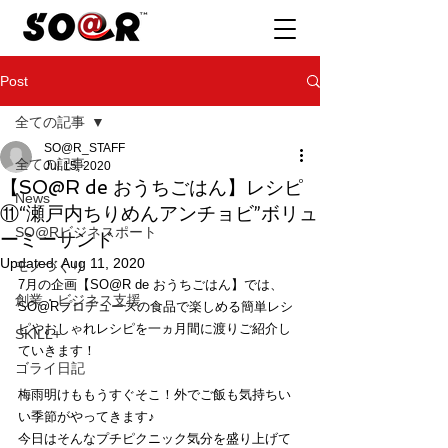
Post
全ての記事
SO@R_STAFF
全ての記事
Jul 15, 2020
【SO@R de おうちごはん】レシピ
News
⑪“瀬戸内ちりめんアンチョビ”ボリュ
SO@Rビジネスポート
ーミーサンド
Updated:
Aug 11, 2020
モノづくり
7月の企画【SO@R de おうちごはん】では、
創業・ビジネス支援
SO@Rプロデュースの食品で楽しめる簡単レシ
ピやおしゃれレシピを一ヵ月間に渡りご紹介し
SKILL+
ていきます！
ゴライ日記
梅雨明けももうすぐそこ！外でご飯も気持ちい
い季節がやってきます♪
今日はそんなプチピクニック気分を盛り上げて