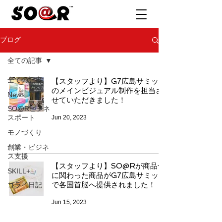
ブログ
全ての記事
全ての記事
【スタッフより】G7広島サミット
のメインビジュアル制作を担当さ
News
せていただきました！
SO@Rビジネ
スポート
Jun 20, 2023
モノづくり
創業・ビジネ
ス支援
【スタッフより】SO@Rが商品化
SKILL+
に関わった商品がG7広島サミット
で各国首脳へ提供されました！！
ゴライ日記
Jun 15, 2023