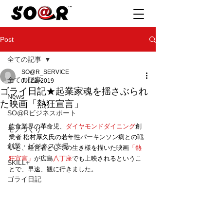
Post
全ての記事
SO@R_SERVICE
全ての記事
Jul 22, 2019
ゴライ日記★起業家魂を揺さぶられ
News
た映画「熱狂宣言」
SO@Rビジネスポート
飲食業界の革命児、
ダイヤモンドダイニング
創
モノづくり
業者 松村厚久氏の若年性パーキンソン病との戦
創業・ビジネス支援
いと、経営者としての生き様を描いた映画
「熱
狂宣言」
が広島
八丁座
でも上映されるというこ
SKILL+
とで、早速、観に行きました。
ゴライ日記