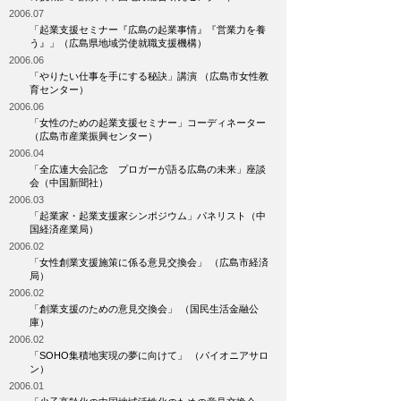
2006.07
「起業支援セミナー『広島の起業事情』『営業力を養
う』」（広島県地域労使就職支援機構）
2006.06
「やりたい仕事を手にする秘訣」講演 （広島市女性教
育センター）
2006.06
「女性のための起業支援セミナー」コーディネーター
（広島市産業振興センター）
2006.04
「全広連大会記念 プロガーが語る広島の未来」座談
会（中国新聞社）
2006.03
「起業家・起業支援家シンポジウム」パネリスト（中
国経済産業局）
2006.02
「女性創業支援施策に係る意見交換会」 （広島市経済
局）
2006.02
「創業支援のための意見交換会」 （国民生活金融公
庫）
2006.02
「SOHO集積地実現の夢に向けて」 （パイオニアサロ
ン）
2006.01