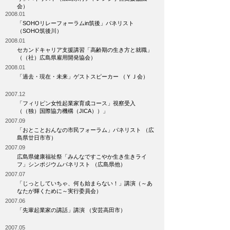
会）
2008.01
「SOHOリレーフォーラムin筑後」パネリスト
（SOHO筑後川）
2008.01
セカンドキャリア支援講習「高齢期の生き方と就職」
（（社）広島県雇用開発協会）
2008.01
「過去・現在・未来」ゲストスピーカー （ＹＪ会）
2007.12
「フィリピン女性起業家育成コース」視察受入
（（独）国際協力機構（JICA））」
2007.09
「おとことおんなの市民フォーラム」パネリスト （広
島県廿日市市）
2007.09
広島県健康福祉祭「みんなですこやか生き生きライ
フ」シンポジウムパネリスト （広島県他）
2007.07
「じっとしていちゃ、何も始まらない！」講演（～あ
なたが輝くために～実行委員会）
2007.06
「先輩起業家の講話」講演 （安芸高田市）
2007.05