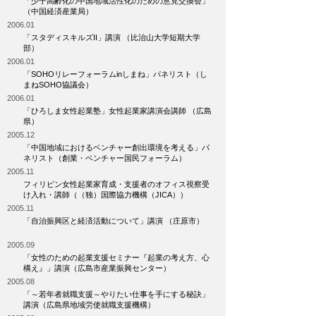
「少子高齢化の中国地域活性化のための意見交換会」
（中国経済産業局）
2006.01
「スタディスキルズII」講演 （比治山大学短期大学
部）
2006.01
「SOHOリレーフォーラムinしまね」パネリスト（し
まねSOHO協議会）
2006.01
「ひろしま女性起業塾」女性起業家講演会講師 （広島
県）
2005.12
「中国地域におけるベンチャー創出環境を考える」パ
ネリスト（創業・ベンチャー国民フォーラム）
2005.11
フィリピン女性起業家育成・支援者のオフィス視察受
け入れ・講師（（独）国際協力機構（JICA））
2005.11
「自治振興区と経済活動について」講演 （庄原市）
2005.09
「女性のための起業支援セミナー『起業の考え方、心
構え』」講演（広島市産業振興センター）
2005.08
「～若年者就職支援～やりたい仕事を手にする秘訣」
講演（広島県地域労使就職支援機構）