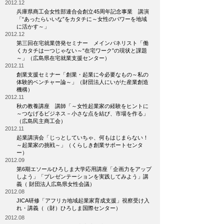
2012.12
兵庫県商工会女性部連合会創立45周年記念事業 講演
「“あったらいいな”をカタチに～女性のパワーを地域
に活かす～」
2012.12
第三回在宅就業啓発セミナー メインパネリスト「働
くカタチは一つじゃない～“在宅ワーク”の現状と課題
～」（広島県在宅就業支援センター）
2012.11
創業支援セミナー「創業・起業に今必要なもの～私の
体験的ベンチャー論～」（財団法人にいがた産業創造
機構）
2012.11
秋の教養講座 講師「～女性起業家の経験をヒントに
～つなげるビジネス－小さな点を結び、市場を作る」
（広島民主商工会）
2012.11
起業講演会「じっとしていちゃ、何もはじまらない！
～起業家の挑戦～」（くらしき創業サポートセンタ
ー）
2012.09
第6期エソールひろしま大学応用講座「企画力をアップ
しよう」「プレゼンテーションを実践してみよう」講
義（ 財団法人広島県女性会議）
2012.08
JICA研修「アフリカ地域起業家育成支援」視察受け入
れ・講義（（財）ひろしま国際センター）
2012.08