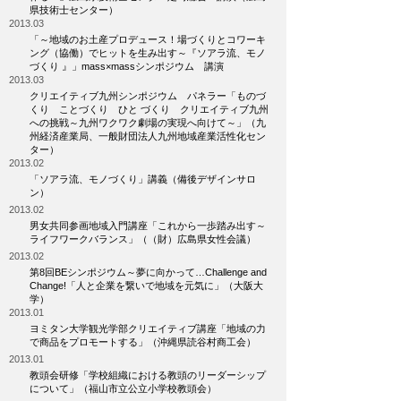
県技術士センター）
2013.03
「～地域のお土産プロデュース！場づくりとコワーキ
ング（協働）でヒットを生み出す～『ソアラ流、モノ
づくり 』」mass×massシンポジウム 講演
2013.03
クリエイティブ九州シンポジウム パネラー「ものづ
くり ことづくり ひと づくり クリエイティブ九州
への挑戦～九州ワクワク劇場の実現へ向けて～」（九
州経済産業局、一般財団法人九州地域産業活性化セン
ター）
2013.02
「ソアラ流、モノづくり」講義（備後デザインサロ
ン）
2013.02
男女共同参画地域入門講座「これから一歩踏み出す～
ライフワークバランス」（（財）広島県女性会議）
2013.02
第8回BEシンポジウム～夢に向かって…Challenge and
Change!「人と企業を繋いで地域を元気に」（大阪大
学）
2013.01
ヨミタン大学観光学部クリエイティブ講座「地域の力
で商品をプロモートする」（沖縄県読谷村商工会）
2013.01
教頭会研修「学校組織における教頭のリーダーシップ
について」（福山市立公立小学校教頭会）