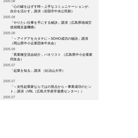
2005.08
「心の鍵をはずす時～上手なコミュニケーションが、
自分を活かす」講演（岩国市中央公民館）
2005.08
「やりたい仕事を手にする秘訣」講演（広島県地域労
使就職支援機構）
2005.08
「～アイデアをカタチに～SOHO成功の秘訣」講演
（岡山県中小企業団体中央会）
2005.08
「異業種交流会紹介」パネリスト （広島県中小企業家
同友会）
2005.07
「起業を知る」講演 （比治山大学）
2005.07
「～女性起業家ならではの視点から～事業成功のヒン
ト」講演（VBL（広島大学産学連携センター））
2005.07
「人を呼び、人を動かす～SOHOとベンチャースピリ
ット～」講演（（株）OHKメディアサービス）
2005.06
「SOHOリレーフォーラムin旭川」パネリスト（旭川
SOHO協議会他）
2005.03
「SOHOネットワーク構築から得た成果報告」 （鳴門