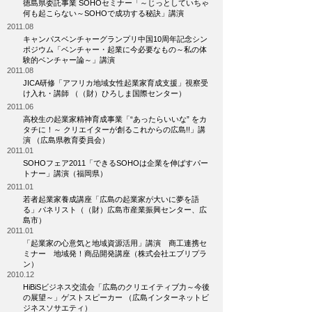
徳島県委託事業 SOHOセミナー「～じっとしていちゃ
何も起こらない～SOHOで成功する秘訣」講演
2011.08
キャンパスベンチャーグランプリ中国10周年記念シン
ポジウム「ベンチャー・起業に今必要なもの～私の体
験的ベンチャー論～」講演
2011.08
JICA研修「アフリカ地域女性起業家育成支援」視察受
け入れ・講師 （（財）ひろしま国際センター）
2011.06
高校生の起業家精神育成事業「“あったらいいな” をカ
タチに！～ クリエイターが創るこれからの広島!!」講
演 （広島県教育委員会）
2011.01
SOHOフェア2011「できるSOHOは企業を伸ばすパー
トナー」講演（福岡県）
2011.01
若者起業家養成講座「広島の起業家が大いに夢を語
る」パネリスト（（財）広島市産業振興センター、広
島市）
2011.01
「起業家の心意気と地域資源活用」講演 商工連携セ
ミナー 地域発！商品開発講座（株式会社エブリプラ
ン）
2010.12
HiBiSビジネス交流会「広島のクリエイティブ力～今後
の展望～」ゲストスピーカー （広島インターネットビ
ジネスソサエティ）