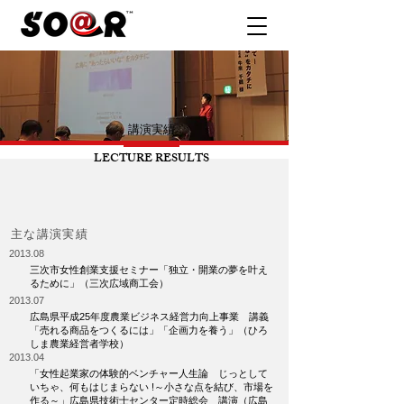
講演実績
LECTURE RESULTS
主な講演実績
2013.08
三次市女性創業支援セミナー「独立・開業の夢を叶え
るために」（三次広域商工会）
2013.07
広島県平成25年度農業ビジネス経営力向上事業 講義
「売れる商品をつくるには」「企画力を養う」（ひろ
しま農業経営者学校）
2013.04
「女性起業家の体験的ベンチャー人生論 じっとして
いちゃ、何もはじまらない !～小さな点を結び、市場を
作る～」広島県技術士センター定時総会 講演（広島