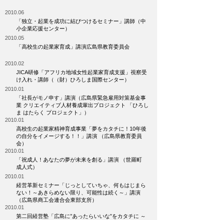
2010.06
「独立・起業を成功に結びつけるセミナー」講師（中
小企業応援センター）
2010.05
「高校生の起業家育成」講演広島県教育委員会
2010.02
JICA研修「アフリカ地域女性起業家育成支援」視察受
け入れ・講師（（財）ひろしま国際センター）
2010.01
「社長がモノ申す」講演（広島県緊急雇用対策基金事
業 クリエイティブ人材養成輩出プロジェクト 「ひろし
ま はたらく プロジェクト」）
2010.01
高校生の起業家精神育成事業「夢をカタチに！10年後
の自分をイメージする！！」講演 （広島県教育委員
会）
2010.01
「祝成人！あなたの夢が未来を創る」講演 （世羅町
成人式）
2010.01
経営革新セミナー「じっとしていちゃ、何もはじまら
ない！～あきらめない限り、可能性は続く～」講演
（広島県商工会連合会東部支所）
2010.01
第二回経営塾「広島に”あったらいいな”をカタチに ～