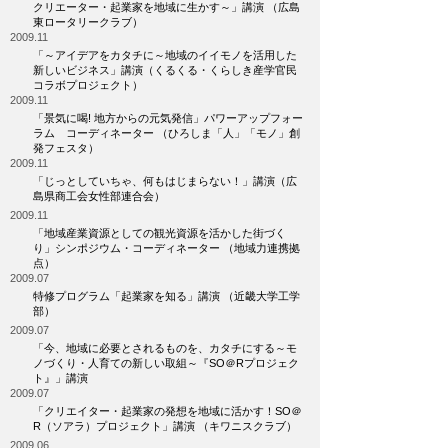
クリエーター・起業家を地域に生かす～」講演 （広島
東ロータリークラブ）
2009.11
「～アイデアをカタチに～地域のイイモノを活用した
新しいビジネス」講演（くるくる・くらしき産学官民
コラボプロジェクト）
2009.11
「景気に喝! 地方からの元気発信」パワーアップフォー
ラム コーディネーター （ひろしま「人」「モノ」創
発フェスタ）
2009.11
「じっとしていちゃ、何もはじまらない！」講演（広
島県商工会女性部連合会）
2009.11
「地域産業資源としての観光資源を活かした街づく
り」シンポジウム・コーディネーター （地域力連携拠
点）
2009.07
特修プログラム「起業家を知る」講演 （近畿大学工学
部）
2009.07
「今、地域に必要とされるものを、カタチにする～モ
ノづくり・人育ての新しい取組～『SO＠Rプロジェク
ト』」講演
2009.07
「クリエイター・起業家の発想を地域に活かす！SO＠
R（ソアラ）プロジェクト」講演 （キワニスクラブ）
2009.06