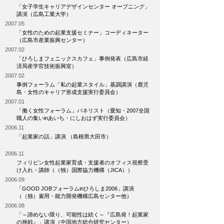
「女子学生キャリアデザインセンター オープニング」
講演（広島工業大学）
2007.05
「女性のための起業支援セミナー」コーディネーター
（広島市産業振興センター）
2007.02
「ひろしまフェニックスカフェ」事例発表（広島市経
済局産学官技術振興室）
2007.02
事例フォーラム「私の起業スタイル」基調講演（鹿児
島・女性のキャリア形成支援実行委員会）
2007.01
「働く女性フォーラム」パネリスト（愛知・2007全国
職人の集いinあいち・にしおはず実行委員会）
2006.11
「起業家の話」講演 （島根県大田市）
2006.11
フィリピン女性起業家育成・支援者のオフィス視察受
け入れ・講師（（独）国際協力機構（JICA））
2006.09
「GOOD JOBフォーラムinひろしま2006」講演
（（独）雇用・能力開発機構広島センター他）
2006.08
「～諦めない限り、可能性は続く～『広島発！起業家
の挑戦』」講演（中国地方総合研究センター）