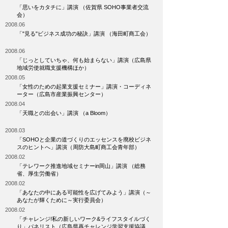
「思いをカタチに」講演 （佐賀県 SOHO事業者交流
会）
2008.06
「"見る"ビジネス成功の秘訣」講演 （海田町商工会）
2008.06
「じっとしていちゃ、何も始まらない」講演（広島県
地域労使就職支援機構ほか）
2008.05
「女性のための起業支援セミナー」講演・コーディネ
ーター（広島市産業振興センター）
2008.04
「天職との出会い」講演 （a Bloom）
2008.03
「SOHOと企業の道づくりのエッセンスを廃校ビジネ
スのヒントへ」講演（周防大島町商工会青年部）
2008.02
「テレワーク推進地域セミナーin岡山」講演 （総務
省、厚生労働省）
2008.02
「あなたの中にある可能性を広げてみよう」講演（～
あなたが輝くために～実行委員会）
2008.02
「チャレンジ!私の新しいワーク&ライフスタイルづく
り」パネリスト（広島県再チャレンジ学習支援協議