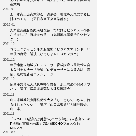
産業局）
2012.01
五日市商工会商業部会 講演会「地域を元気にする仕
掛けづくり」（五日市商工会商業部会）
2012.01
九州産業融合型経済研究会「つなげるビジネス－小さ
な点を結び、市場を作る」（九州地域産業活性化セン
ター）
2011.12
コミュニティビジネス起業塾「ビジネスマインド・10
年後の自分」講演（ひろしまＮＰＯセンター）
2011.12
幸雲南塾～地域プロデューサー育成講座～最終報告会
＆公開セミナー「地域プロデューサーになる方法」講
演、最終報告会コメンテーター
2011.12
広島県集落法人成長戦略研修会「加工商品の開発ノウ
ハウ」講演（広島県集落法人連絡協議会）
2011.11
山口県職業能力開発促進大会「じっとしていちゃ、何
もはじまらない！」講演（山口県職業能力開発協会、
山口県）
2011.11
「～”SOHO起業”と”経営”のコツを学ぼう～広島SO＠
R構想の実績と未来」第14回SOHOフェスタ in
MITAKA
2011.09