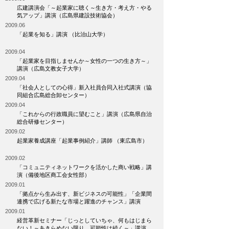
広建講演会「～起業家に聴く～生き方・考え方・やる
気アップ」講演（広島県建設技術協会）
2009.06
「起業を知る」講演 （比治山大学）
2009.04
「起業家を目指しませんか～女性の一つの生き方～」
講演（広島文教女子大学）
2009.04
「社会人としての心得」新入社員合同入社式講演（協
同組合広島総合卸センター）
2009.04
「これからの行政職員に望むこと」講演（広島県自治
総合研修センター）
2009.02
起業家養成講座「起業事例紹介」講師 （東広島市）
2009.02
「コミュニティネットワークを活かした商い戦略」講
演（備後地区商工会女性部）
2009.01
「拠点から生み出す、新ビジネスの可能性」「企業間
連携で広げる新たな市場と躍進のチャンス」講演
2009.01
経営革新セミナー「じっとしていちゃ、何もはじまら
ない！～あきらめない限り、可能性は続く～」講演