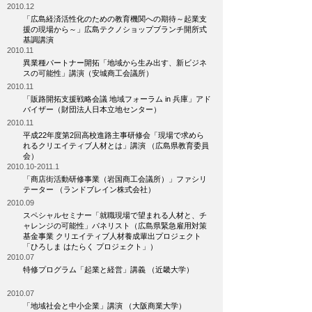
2010.12
「広島経済活性化のための教育機関への期待～起業支
援の現場から～」広島テクノショップブランチ開所式
基調講演
2010.11
異業種パートナー開拓「地域から生み出す、新ビジネ
スの可能性」講演（安城商工会議所）
2010.11
「販路開拓支援戦略会議 地域フォーラム in 兵庫」アド
バイザー（財団法人日本立地センター）
2010.11
平成22年度第2回高校進路主事研修会「現場で求めら
れるクリエイティブ人材とは」講演 （広島県教育委員
会）
2010.10-2011.1
「商店街活動研修事業（岩国商工会議所）」ファシリ
テーター （ランドブレイン株式会社）
2010.09
スペシャルセミナー「就職現場で望まれる人材と、チ
ャレンジの可能性」パネリスト（広島県緊急雇用対策
基金事業 クリエイティブ人材養成輩出プロジェクト
「ひろしま はたらく プロジェクト」）
2010.07
特修プログラム「起業と経営」講義 （近畿大学）
2010.07
「地域社会と中小企業」講演 （大阪商業大学）