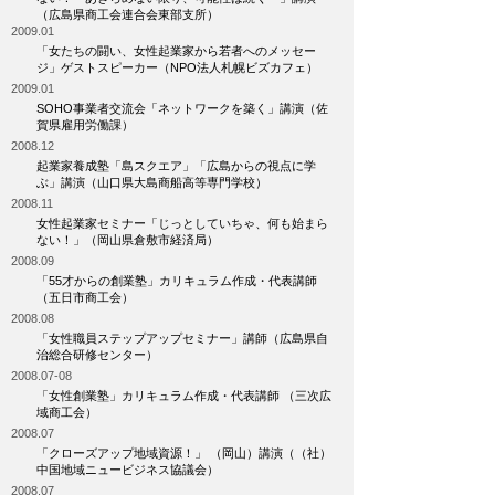
（広島県商工会連合会東部支所）
2009.01
「女たちの闘い、女性起業家から若者へのメッセー
ジ」ゲストスピーカー（NPO法人札幌ビズカフェ）
2009.01
SOHO事業者交流会「ネットワークを築く」講演（佐
賀県雇用労働課）
2008.12
起業家養成塾「島スクエア」「広島からの視点に学
ぶ」講演（山口県大島商船高等専門学校）
2008.11
女性起業家セミナー「じっとしていちゃ、何も始まら
ない！」（岡山県倉敷市経済局）
2008.09
「55才からの創業塾」カリキュラム作成・代表講師
（五日市商工会）
2008.08
「女性職員ステップアップセミナー」講師（広島県自
治総合研修センター）
2008.07-08
「女性創業塾」カリキュラム作成・代表講師 （三次広
域商工会）
2008.07
「クローズアップ地域資源！」 （岡山）講演（（社）
中国地域ニュービジネス協議会）
2008.07