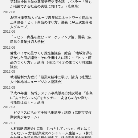
第28回全国自治体政策研究交流会議 パネラー「誰も
が活躍できる社会の実現に向けて」（広島県）
2012.08
JA三次集落法人グループ農産加工ネットワーク商品向
上研修会「ヒット商品の作り方」講義（JA三次集落法
人グループ）
2012.06
「～ヒット商品を産む～マーケティング論」講義（広
島県立農業技術大学校）
2012.06
備北バイオの里づくり推進協議会 総会 「地域資源を
活かした商品開発～その仕掛け人に聴く～『ヒット商
品のつくり方』」講演 （備北バイオの里づくり推進協
議会）
2012.05
就活勝利の方程式「起業家精神に学ぶ」講演（社団法
人中国地域ニュービジネス協議会）
2012.05
平成24年度 情報システム事業販売方針説明会 「広島
に”あったらいいな”をカタチに ～あきらめない限り、
可能性は続く～」講演
2012.03
「ビジネスに活かす手帳活用講座」講義（広島市安佐
勤労青少年ホーム）
2012.01
人材戦略講演会in広島「じっとしていちゃ、何もはじ
まらない ～女性起業家のベンチャー人生論～」（株式
会社日本政策投資銀行中国支店、経済産業省中国経済