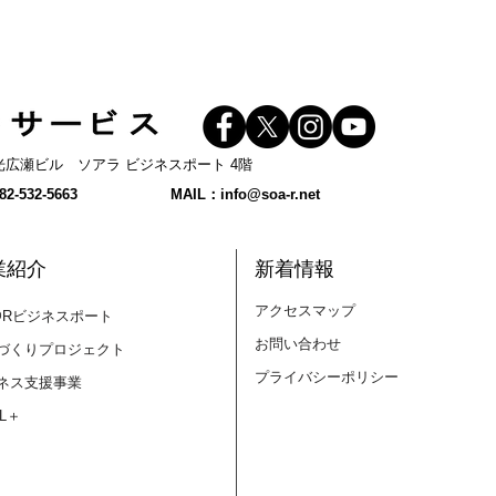
 和光広瀬ビル ソアラ ビジネスポート 4階
【SKILL+】【イベント】も
【S
2-532-5663
MAIL：
info@soa-r.net
っと飛躍したい女性起業家
アラ
へ。「ミニJ300 in 広島」開
開催
催！＜9月11日(金)＞
202
業紹介
新着情報
アクセスマップ
@Rビジネスポート
お問い合わせ
づくりプロジェクト
プライバシーポリシー
ネス支援事業
LL＋