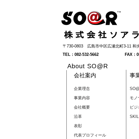
〒730-0803 広島市中区広瀬北町3-11
【求人】一緒に広島の「あっ
TEL：082-532-5662
FAX：08
たらいいな」をカタチにして
About SO@R
くれる仲間を募集します
会社案内
事
企業理念
SO
事業内容
モノ
会社概要
ビジ
沿革
SKI
表彰
代表プロフィール